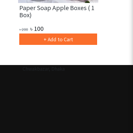
Paper Soap Apple Boxes ( 1
Portable T
Box)
Soap (1 bo
৳
100
৳
70
৳
200
৳
130
+ Add to Cart
Ou
Chwakbazar, Dhaka