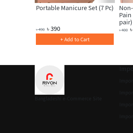
ower Paper
Portable Manicure Set (7 Pc)
Non-
Pain 
pair)
৳
390
৳
৳
490
৳
400
art
+ Add to Cart
Impo
Impor
Impor
Bangladeshi e-Commerce Site
Impor
Impor