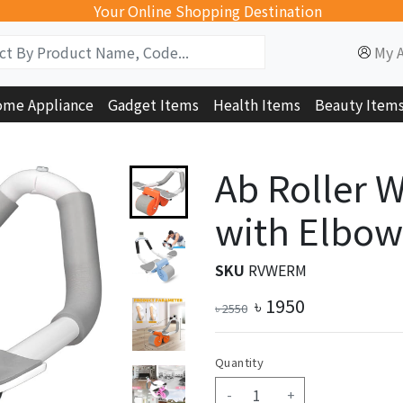
Your Online Shopping Destination
My 
me Appliance
Gadget Items
Health Items
Beauty Item
Ab Roller W
with Elbow
SKU
RVWERM
৳
1950
৳
2550
Quantity
-
+