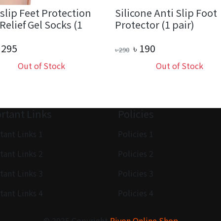
slip Feet Protection
Silicone Anti Slip Foot
Relief Gel Socks (1
Protector (1 pair)
295
৳
190
৳
290
Out of Stock
Out of Stock
rtant Links
Policies
tant Links 1
Policies 1
tant Links 2
Policies 2
tant Links 3
Policies 3
tant Links 4
Policies 4
© 2025 Copyright
Rivon Online Shop