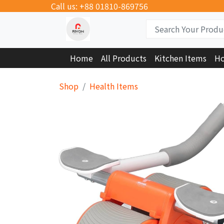
Call us: +88 01810-869756
Home
All Products
Kitchen Items
Ho
Shop
Health Items