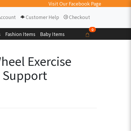
Visit Our Facebook Page
Account
Customer Help
Checkout
0
s
Fashion Items
Baby Items
heel Exercise
 Support