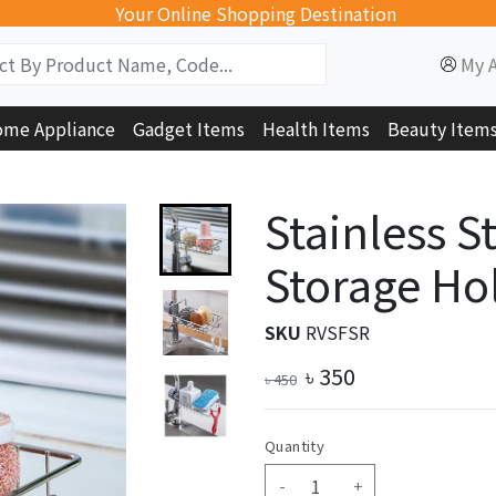
Your Online Shopping Destination
My 
me Appliance
Gadget Items
Health Items
Beauty Item
Stainless S
Storage Ho
SKU
RVSFSR
৳
350
৳
450
Quantity
-
+