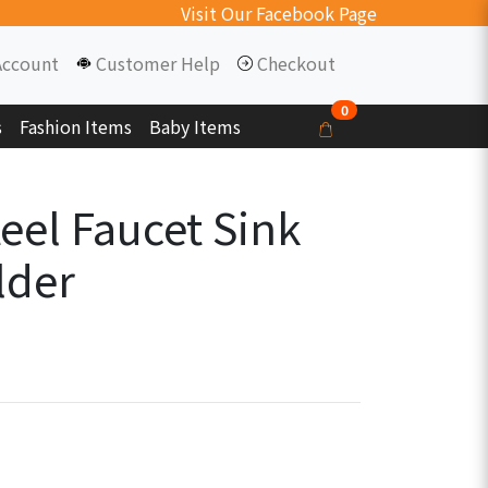
Visit Our Facebook Page
Account
Customer Help
Checkout
0
s
Fashion Items
Baby Items
teel Faucet Sink
lder