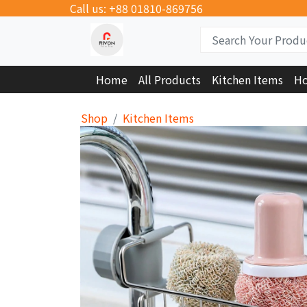
Call us: +88 01810-869756
Home
All Products
Kitchen Items
Ho
Shop
Kitchen Items