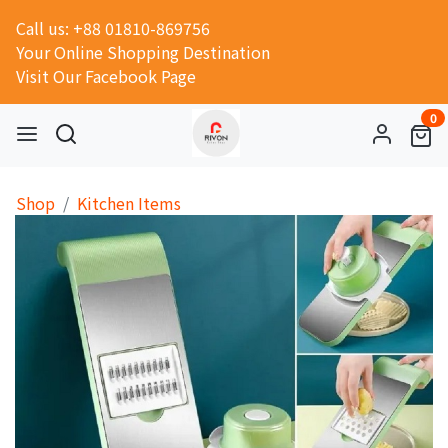
Call us: +88 01810-869756
Your Online Shopping Destination
Visit Our Facebook Page
0
Shop
Kitchen Items