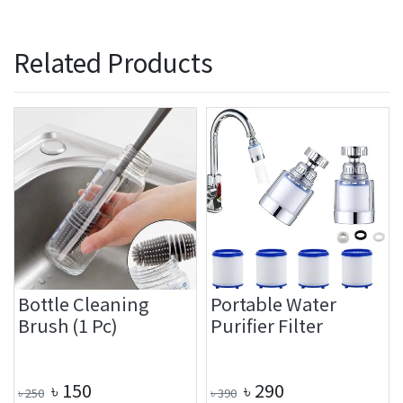
Related Products
Bottle Cleaning
Portable Water
Brush (1 Pc)
Purifier Filter
৳
150
৳
290
৳
250
৳
390