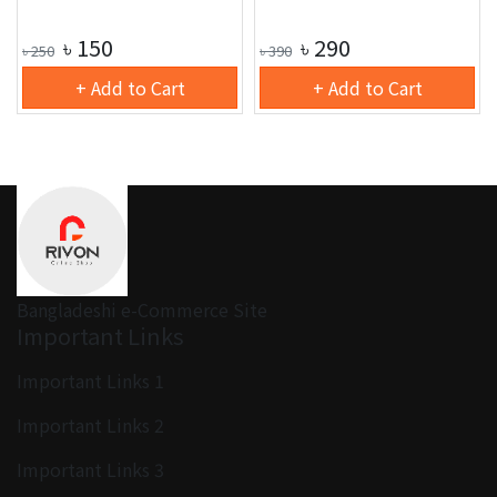
৳
150
৳
290
৳
250
৳
390
+ Add to Cart
+ Add to Cart
Bangladeshi e-Commerce Site
Important Links
Important Links 1
Important Links 2
Important Links 3