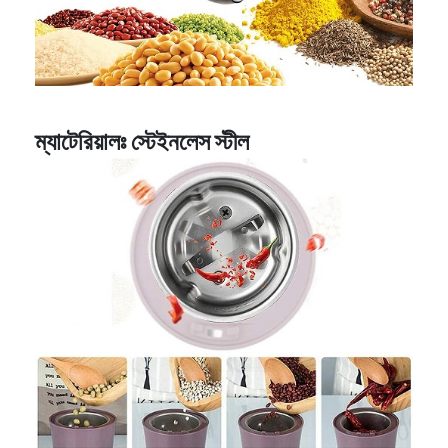
ম্যাটেরিয়ালঃ স্টেইনলেস স্টীল