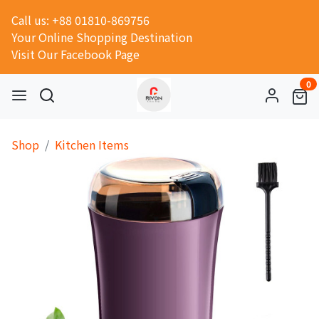
Call us: +88 01810-869756
Your Online Shopping Destination
Visit Our Facebook Page
0
Shop
Kitchen Items